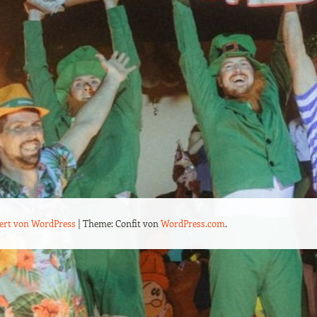
iert von WordPress
|
Theme: Confit von
WordPress.com
.