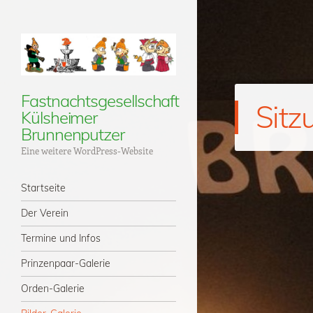
Fastnachtsgesellschaft
Sitz
Külsheimer
Brunnenputzer
Eine weitere WordPress-Website
Menü
Zum Inhalt springen
Startseite
Der Verein
Termine und Infos
Prinzenpaar-Galerie
Orden-Galerie