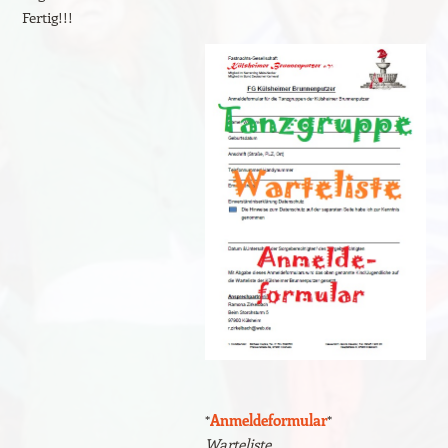
Fertig!!!
*
Anmeldeformular
*
Warteliste